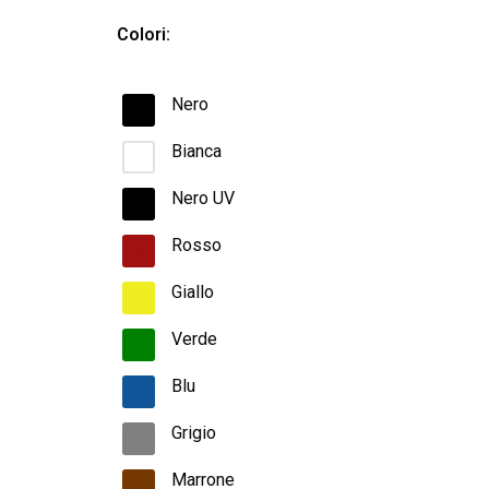
Colori:
Nero
Bianca
Nero UV
Rosso
Giallo
Verde
Blu
Grigio
Marrone