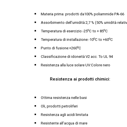
Materia prima: prodotti da100% poliammide PA-66
Assorbimento dell’umidità:2,7 % (50% umidità relati
o
o
Temperatura di esercizio:-25
C to + 85
C
o
o
Temperatura di installazione:-10
C to +60
C
o
Punto di fusione:+260
C
Classificazione di idoneità:V2 acc. To UL 94
Resistenza alla luce solare UV:Colore nero
Resistenza ai prodotti chimici:
Ottima resistenza nelle basi
Oli, prodotti petroliferi
Resistenza agli acidi limitata
Resistente all’acqua di mare