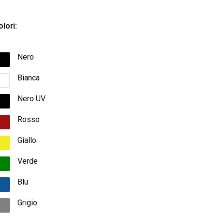
lori:
Nero
Bianca
Nero UV
Rosso
Giallo
Verde
Blu
Grigio