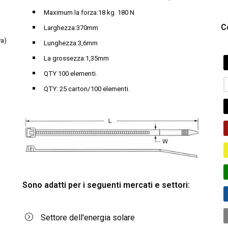
Maximum la forza:18 kg. 180 N
Co
Larghezza:370mm
va)
Lunghezza:3,6mm
La grossezza:1,35mm
QTY 100 elementi.
QTY: 25 carton/100 elementi.
Sono adatti per i seguenti mercati e settori:
Settore dell'energia solare